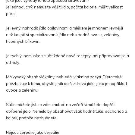
Jaké jsou výhody tohoto způsobu stravování?
Je jednoduchý: nemusíte vážit jídlo, počítat kalorie, měřit velikost
porcí.
Je levný: nahradit jídlo obilovinami a mlékem je mnohem levnější
než koupit si specializované jídla nebo hodně ovoce, zeleniny,
hubených bílkovin.
Je rychlý: nemusíte se učit žádné nové recepty, ani připravovat jídla
od nuly.
Má vysoký obsah vlákniny: nehledá, vláknina zasytí. Dieta také
povzbuzuje k tomu, abyste jedli další zdravá jídla, jako je například
ovoce a zeleninu.
Stále můžete jíst co vám chutná: na večeři si můžete dopřát
oblíbené jídlo. Nemělo by obsahovat však hodně tuků, sacharidů a
kalorií, protože nezhubnete.
Nejsou cereálie jako cereálie