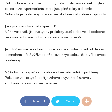
Pokud chcete vyzkoušet podobný způsob stravování, nekupujte si
cereálie ze supermarketů, které jsou plné cukry a chemie.
Nahraďte je neslazenými ovesnými vločkami nebo domácí granoly.
Jaké jsou negativa diety Special K?
Může vás nudit: jíst dva týdny prakticky totéž nebo velmi podobné
není moc zábavné. Labužníci si na své velmi nepřijdou.
Je nutričně omezená: konzumace obilovin a mléka dvakrát denně
je mnohem méně výživná než strava z ryb, salátu, čerstvého ovoce
a zeleniny.
Může být nebezpečná pro lidi s určitými zdravotními problémy.
Pokud se vás to týká, lepší je zdravá a vyvážená strava v
kombinaci s pravidelným cvičením.
Facebook
Twitter