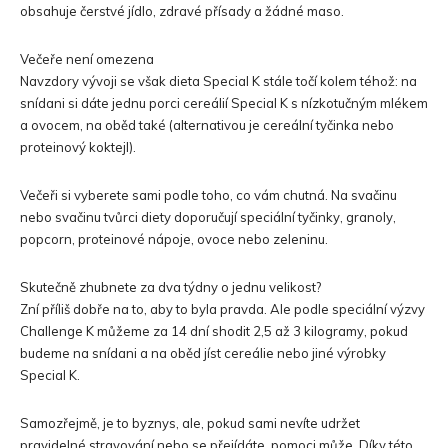
obsahuje čerstvé jídlo, zdravé přísady a žádné maso.
Večeře není omezena
Navzdory vývoji se však dieta Special K stále točí kolem téhož: na
snídani si dáte jednu porci cereálií Special K s nízkotučným mlékem
a ovocem, na oběd také (alternativou je cereální tyčinka nebo
proteinový koktejl).
Večeři si vyberete sami podle toho, co vám chutná. Na svačinu
nebo svačinu tvůrci diety doporučují speciální tyčinky, granoly,
popcorn, proteinové nápoje, ovoce nebo zeleninu.
Skutečně zhubnete za dva týdny o jednu velikost?
Zní příliš dobře na to, aby to byla pravda. Ale podle speciální výzvy
Challenge K můžeme za 14 dní shodit 2,5 až 3 kilogramy, pokud
budeme na snídani a na oběd jíst cereálie nebo jiné výrobky
Special K.
Samozřejmě, je to byznys, ale, pokud sami nevíte udržet
pravidelné stravování nebo se přejídáte, pomoci může. Díky této