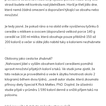
stravě budete mít kontrolu nad jídelníčkem. Horší je třetí jídlo dne,
které nemá žádná omezení a doporučení týkající se obsahu nebo
množství.
Je tedy jasné, že pokud ráno a na oběd sníte vyváženou tyčinku či
cereálie s mlékem a ovocem (doporučená velikost porce 140 g
cereálií se 100 ml mléka, která obsahuje pouze přibližně 150 až
200 kalorií) a večer si dáte jídlo nabité tuky a kaloriemi nezhubnete
.
Obiloviny jako cesta ke zhubnutí?
„Nahrazení jídel s vyšším obsahem kalorií cereáliemi pomáhá
upravit množství přijatých kalorií a tuků. Ve studii jsme zjistili, že
tato redukce je proveditelná a vede k úbytku hmotnosti okolo 2
kilogramů během dvou týdnů, „uvedl autor studie, která zkoumala
přínosy diety Special K Rick Mattes, PhD. Doplnil, že účastníci
studie přijali v průměru 1 590 kalorií denně a snížili příjem tuků na
polovinu.