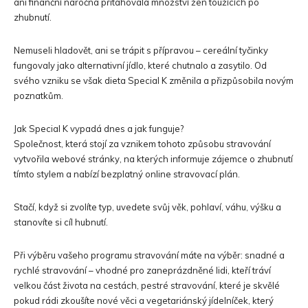
ani finanční náročná přitahovala množství žen toužících po
zhubnutí.
Nemuseli hladovět, ani se trápit s přípravou – cereální tyčinky
fungovaly jako alternativní jídlo, které chutnalo a zasytilo. Od
svého vzniku se však dieta Special K změnila a přizpůsobila novým
poznatkům.
Jak Special K vypadá dnes a jak funguje?
Společnost, která stojí za vznikem tohoto způsobu stravování
vytvořila webové stránky, na kterých informuje zájemce o zhubnutí
tímto stylem a nabízí bezplatný online stravovací plán.
Stačí, když si zvolíte typ, uvedete svůj věk, pohlaví, váhu, výšku a
stanovíte si cíl hubnutí.
Při výběru vašeho programu stravování máte na výběr: snadné a
rychlé stravování – vhodné pro zaneprázdněné lidi, kteří tráví
velkou část života na cestách, pestré stravování, které je skvělé
pokud rádi zkoušíte nové věci a vegetariánský jídelníček, který