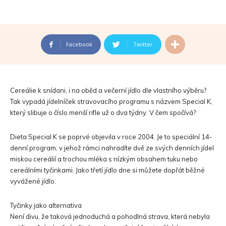
Facebook
Twitter
Cereálie k snídani, i na oběd a večerní jídlo dle vlastního výběru?
Tak vypadá jídelníček stravovacího programu s názvem Special K,
který slibuje o číslo menší rifle už o dva týdny. V čem spočívá?
Dieta Special K se poprvé objevila v roce 2004. Je to speciální 14-
denní program, v jehož rámci nahradíte dvě ze svých denních jídel
miskou cereálií a trochou mléka s nízkým obsahem tuku nebo
cereálními tyčinkami. Jako třetí jídlo dne si můžete dopřát běžné
vyvážené jídlo.
Tyčinky jako alternativa
Není divu, že taková jednoduchá a pohodlná strava, která nebyla