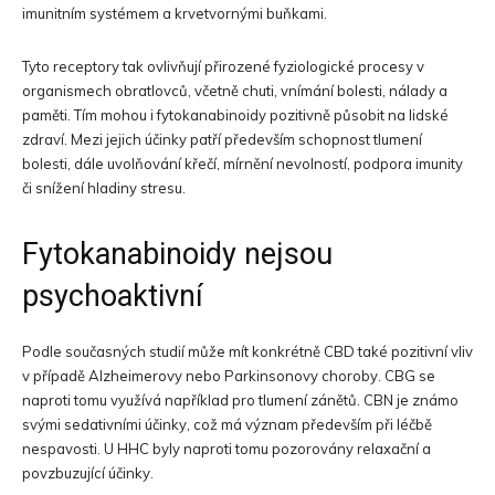
imunitním systémem a krvetvornými buňkami.
Tyto receptory tak ovlivňují přirozené fyziologické procesy v
organismech obratlovců, včetně chuti, vnímání bolesti, nálady a
paměti. Tím mohou i fytokanabinoidy pozitivně působit na lidské
zdraví. Mezi jejich účinky patří především schopnost tlumení
bolesti, dále uvolňování křečí, mírnění nevolností, podpora imunity
či snížení hladiny stresu.
Fytokanabinoidy nejsou
psychoaktivní
Podle současných studií může mít konkrétně CBD také pozitivní vliv
v případě Alzheimerovy nebo Parkinsonovy choroby. CBG se
naproti tomu využívá například pro tlumení zánětů. CBN je známo
svými sedativními účinky, což má význam především při léčbě
nespavosti. U HHC byly naproti tomu pozorovány relaxační a
povzbuzující účinky.