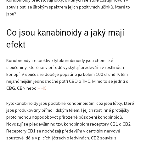
Kanabinoidy představují látky, o kterých se stále častěji hovoří v
souvislosti se širokým spektrem jejich pozitivních účinků. Které to
jsou?
Co jsou kanabinoidy a jaký mají
efekt
Kanabinoidy, respektive fytokanabinoidy jsou chemické
sloučeniny, které se v přírodě vyskytují především v rostlinách
konopí. V současné době je popsáno již kolem 100 druhů. K těm
nejznámějším jednoznačně patří CBD a THC. Mimo to se jedná o
CBG, CBN nebo
HHC
.
Fytokanabinoidy jsou podobné kanabinoidům, což jsou látky, které
jsou produkovány přímo lidským tělem. I jejich rostlinné protějšky
proto mohou napodobovat přirozené působení kanabinoidů.
Navazují se především na tzv. kanabinoidní receptory CB1 a CB2.
Receptory CB1 se nacházejí především v centrální nervové
soustavě, dále v plicích, játrech a ledvinách. CB2 souvisí s