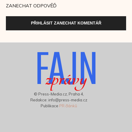
ZANECHAT ODPOVĚĎ
PŘIHLÁSIT ZANECHAT KOMENTÁŘ
FAJN
zprávy
© Press-Media.cz, Praha 4,
Redakce: info@press-media.cz
Publikace
PR článků