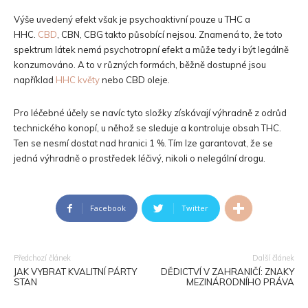
Výše uvedený efekt však je psychoaktivní pouze u THC a
HHC.
CBD
, CBN, CBG takto působící nejsou. Znamená to, že toto
spektrum látek nemá psychotropní efekt a může tedy i být legálně
konzumováno. A to v různých formách, běžně dostupné jsou
například
HHC květy
nebo CBD oleje.
Pro léčebné účely se navíc tyto složky získávají výhradně z odrůd
technického konopí, u něhož se sleduje a kontroluje obsah THC.
Ten se nesmí dostat nad hranici 1 %. Tím lze garantovat, že se
jedná výhradně o prostředek léčivý, nikoli o nelegální drogu.
Facebook
Twitter
Předchozí článek
Další článek
JAK VYBRAT KVALITNÍ PÁRTY
DĚDICTVÍ V ZAHRANIČÍ: ZNAKY
STAN
MEZINÁRODNÍHO PRÁVA