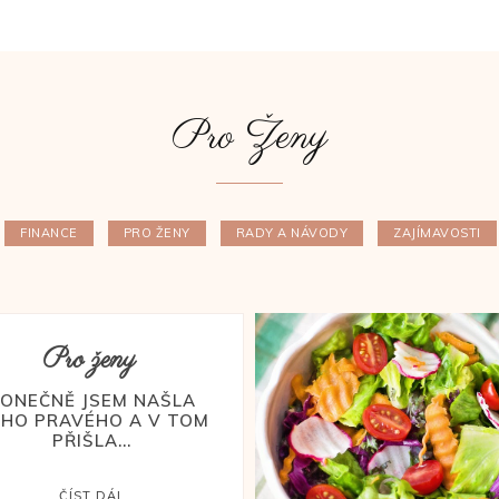
Pro Ženy
FINANCE
PRO ŽENY
RADY A NÁVODY
ZAJÍMAVOSTI
Pro ženy
ONEČNĚ JSEM NAŠLA
HO PRAVÉHO A V TOM
PŘIŠLA...
ČÍST DÁL