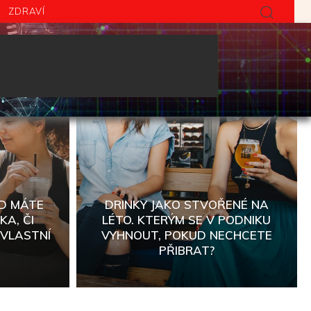
ZDRAVÍ
D MÁTE
DRINKY JAKO STVOŘENÉ NA
A, ČI
LÉTO. KTERÝM SE V PODNIKU
 VLASTNÍ
VYHNOUT, POKUD NECHCETE
PŘIBRAT?