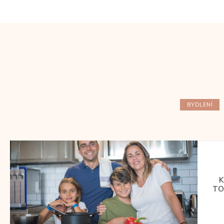
BYDLENÍ
K
TO