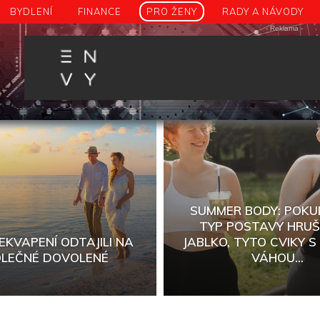
BYDLENÍ
FINANCE
PRO ŽENY
RADY A NÁVODY
- Reklama -
SUMMER BODY: POKU
TYP POSTAVY HRUŠK
EKVAPENÍ ODTAJILI NA
JABLKO, TYTO CVIKY S
LEČNÉ DOVOLENÉ
VÁHOU...