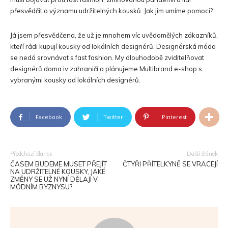
přesvědčit o významu udržitelných kousků. Jak jim umíme pomoci?
Já jsem přesvědčena, že už je mnohem víc uvědomělých zákazníků,
kteří rádi kupují kousky od lokálních designérů. Designérská móda
se nedá srovnávat s fast fashion. My dlouhodobě zviditelňovat
designérů doma iv zahraničí a plánujeme Multibrand e-shop s
vybranými kousky od lokálních designérů.
Facebook
Twitter
Pinterest
Předchozí článek
Další článek
ČASEM BUDEME MUSET PŘEJÍT
ČTYŘI PŘÍTELKYNĚ SE VRACEJÍ
NA UDRŽITELNÉ KOUSKY, JAKÉ
ZMĚNY SE UŽ NYNÍ DĚLAJÍ V
MÓDNÍM BYZNYSU?