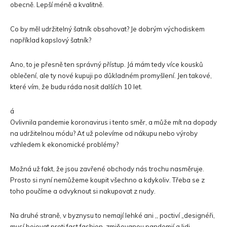
obecně. Lepší méně a kvalitně.
Co by měl udržitelný šatník obsahovat? Je dobrým východiskem
například kapslový šatník?
Ano, to je přesně ten správný přístup. Já mám tedy více kousků
oblečení, ale ty nové kupuji po důkladném promyšlení. Jen takové,
které vím, že budu ráda nosit dalších 10 let.
á
Ovlivnila pandemie koronavirus i tento směr, a může mít na dopady
na udržitelnou módu? Ať už polevíme od nákupu nebo výroby
vzhledem k ekonomické problémy?
Možná už fakt, že jsou zavřené obchody nás trochu nasměruje.
Prosto si nyní nemůžeme koupit všechno a kdykoliv. Třeba se z
toho poučíme a odvyknout si nakupovat z nudy.
Na druhé straně, v byznysu to nemají lehké ani ,, poctiví „designéři,
musí bojovat proti fast fashion, zmiňovanou pandemií a lidi