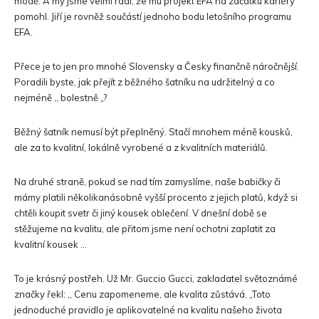
módě. A my jsme velmi rádi, že mu projekt EFA na začátku kariéry
pomohl. Jiří je rovněž součástí jednoho bodu letošního programu
EFA.
Přece je to jen pro mnohé Slovensky a Česky finančně náročnější.
Poradili byste, jak přejít z běžného šatníku na udržitelný a co
nejméně ,, bolestně „?
Běžný šatník nemusí být přeplněný. Stačí mnohem méně kousků,
ale za to kvalitní, lokálně vyrobené a z kvalitních materiálů.
Na druhé straně, pokud se nad tím zamyslíme, naše babičky či
mámy platili několikanásobně vyšší procento z jejich platů, když si
chtěli koupit svetr či jiný kousek oblečení. V dnešní době se
stěžujeme na kvalitu, ale přitom jsme není ochotni zaplatit za
kvalitní kousek …
To je krásný postřeh. Už Mr. Guccio Gucci, zakladatel světoznámé
značky řekl: ,, Cenu zapomeneme, ale kvalita zůstává. „Toto
jednoduché pravidlo je aplikovatelné na kvalitu našeho života