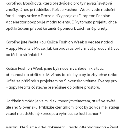
Karolínou Bosáková, která předváděla pro ty největší světové
značky. Dnes je ředitelkou Košice Fashion Week, vede nadační
fond Happy srdce v Praze a díky projektu European Fashion
Accelerator podporuje módní talenty. Díky tomuto projektu chce
opět krůčkem přispět ke změně pomoci k záchraně planety.
Karolína jste ředitelkou Košice Fashion Week a vedete nadaci
Happy Hearts v Praze. Jak koronavirus ovlivnil váš pracovní život
po těchto stránkách?
Košice Fashion Week jsme byli nuceni vzhledem k situaci
přesunout na příští rok. Mrzí nás to, ale bylo by to zbytečné riziko.
Určitě se příští rok s projektem na Slovensko vrátíme. Eventy pro
Happy Hearts částečně přenášíme do online prostoru.
Udržitelná móda je velmi diskutovaným tématem, ať už ve světě,
ale i na Slovensku. Přiblížíte čtenářkám, proč by za vás měli raději
vsadit na udržitelný koncept a vyhnout se fast fashion?
Všichni, kteří jsme viděli dokument Davida Attenborougha – Život