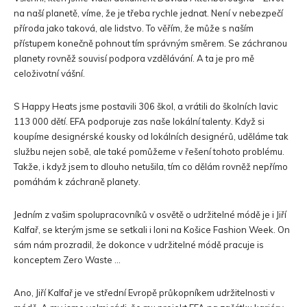
na naší planetě, víme, že je třeba rychle jednat. Není v nebezpečí
příroda jako taková, ale lidstvo. To věřím, že může s naším
přístupem konečně pohnout tím správným směrem. Se záchranou
planety rovněž souvisí podpora vzdělávání. A ta je pro mě
celoživotní vášní.
S Happy Heats jsme postavili 306 škol, a vrátili do školních lavic
113 000 dětí. EFA podporuje zas naše lokální talenty. Když si
koupíme designérské kousky od lokálních designérů, uděláme tak
službu nejen sobě, ale také pomůžeme v řešení tohoto problému.
Takže, i když jsem to dlouho netušila, tím co dělám rovněž nepřímo
pomáhám k záchraně planety.
Jedním z vašim spolupracovníků v osvětě o udržitelné módě je i Jiří
Kalfař, se kterým jsme se setkali i loni na Košice Fashion Week. On
sám nám prozradil, že dokonce v udržitelné módě pracuje is
konceptem Zero Waste …
Ano, Jiří Kalfař je ve střední Evropě průkopníkem udržitelnosti v