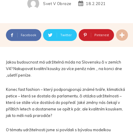
Svet V Obraze
18.2.2021
Facebook
Twitter
Pinterest
Jakou budoucnost má udržitelná móda na Slovensku či v zemích
V4? Nakupovat kvalitní kousky za více peněz nám ,, na konci dne
„ušetří peníze.
Konec fast fashion – který podporujporujú známé tváře, klimatická
petice – která se dostala do parlamentu, či otázka udržitelnosti –
která se stále více dostává do popředí. Jaké změny nás čekají v
příštích letech a dostaneme se opět k pár, ale kvalitním kouskem,
jak to měli naši prarodiče?
O tématu udržitelnosti jsme si povídali s bývalou modelkou