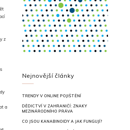
ět
ací
ny z
 s
Nejnovější články
kdy
TRENDY V ONLINE POJIŠTĚNÍ
DĚDICTVÍ V ZAHRANIČÍ: ZNAKY
at a
MEZINÁRODNÍHO PRÁVA
CO JSOU KANABINOIDY A JAK FUNGUJÍ?
at