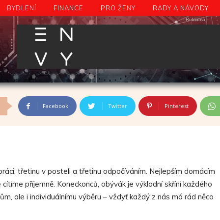
BYDLENÍ
FINANCE
PRO ŽENY
RADY A NÁVODY
JAKÉ JSOU TRENDY V
- Reklama -
OBÝVÁCÍCH POKOJÍCH?
Facebook
Twitter
Pinterest
práci, třetinu v posteli a třetinu odpočíváním. Nejlepším domácím
se cítíme příjemně. Koneckonců, obývák je výkladní skříní každého
dům, ale i individuálnímu výběru – vždyť každý z nás má rád něco