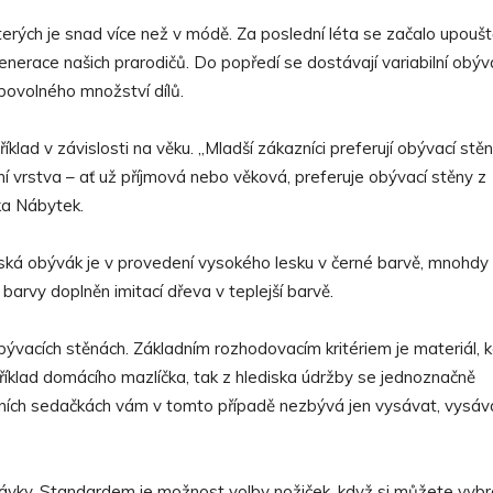
terých je snad více než v módě. Za poslední léta se začalo upoušt
nerace našich prarodičů. Do popředí se dostávají variabilní obýv
ibovolného množství dílů.
íklad v závislosti na věku. „Mladší zákazníci preferují obývací stě
í vrstva – ať už příjmová nebo věková, preferuje obývací stěny z
ika Nábytek.
žská obývák je v provedení vysokého lesku v černé barvě, mnohdy
barvy doplněn imitací dřeva v teplejší barvě.
i obývacích stěnách. Základním rozhodovacím kritériem je materiál, 
říklad domácího mazlíčka, tak z hlediska údržby se jednoznačně
ilních sedačkách vám v tomto případě nezbývá jen vysávat, vysáv
ávky. Standardem je možnost volby nožiček, když si můžete vybr