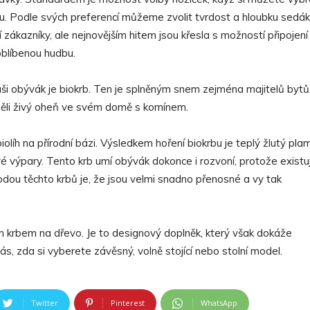
u. Podle svých preferencí můžeme zvolit tvrdost a hloubku sedák
í zákazníky, ale nejnovějším hitem jsou křesla s možností připojení
oblíbenou hudbu.
ši obývák je biokrb. Ten je splněným snem zejména majitelů bytů
měli živý oheň ve svém domě s komínem.
biolíh na přírodní bázi. Výsledkem hoření biokrbu je teplý žlutý pla
vé výpary. Tento krb umí obývák dokonce i rozvoní, protože existuj
dou těchto krbů je, že jsou velmi snadno přenosné a vy tak
 krbem na dřevo. Je to designový doplněk, který však dokáže
ás, zda si vyberete závěsný, volně stojící nebo stolní model.
Twitter
Pinterest
WhatsApp