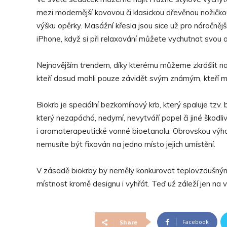
mezi modernější kovovou či klasickou dřevěnou nožičko
výšku opěrky. Masážní křesla jsou sice už pro náročnějš
iPhone, když si při relaxování můžete vychutnat svou 
Nejnovějším trendem, díky kterému můžeme zkrášlit na
kteří dosud mohli pouze závidět svým známým, kteří 
Biokrb je speciální bezkomínový krb, který spaluje tzv. 
který nezapáchá, nedymí, nevytváří popel či jiné škodli
i aromaterapeutické vonné bioetanolu. Obrovskou výho
nemusíte být fixován na jedno místo jejich umístění.
V zásadě biokrby by neměly konkurovat teplovzdušným
místnost kromě designu i vyhřát. Teď už záleží jen na v
Facebook
Share