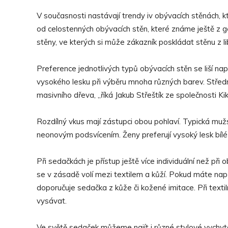
V současnosti nastávají trendy iv obývacích stěnách, k
od celostenných obývacích stěn, které známe ještě z ge
stěny, ve kterých si může zákazník poskládat stěnu z l
Preference jednotlivých typů obývacích stěn se liší např
vysokého lesku při výběru mnoha různých barev. Středn
masivního dřeva, „říká Jakub Střeštík ze společnosti K
Rozdílný vkus mají zástupci obou pohlaví. Typická mu
neonovým podsvícením. Ženy preferují vysoký lesk bílé 
Při sedačkách je přístup ještě více individuální než př
se v zásadě volí mezi textilem a kůží. Pokud máte nap
doporučuje sedačka z kůže či kožené imitace. Při text
vysávat.
Ve světě sedaček můžeme najít i různé stylové vychyt