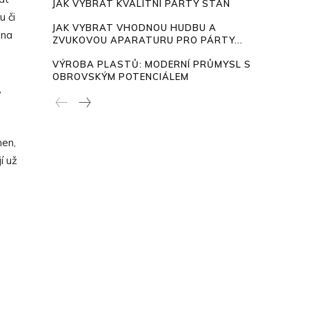
JAK VYBRAT KVALITNÍ PÁRTY STAN
u či
JAK VYBRAT VHODNOU HUDBU A
 na
ZVUKOVOU APARATURU PRO PÁRTY...
VÝROBA PLASTŮ: MODERNÍ PRŮMYSL S
OBROVSKÝM POTENCIÁLEM
,
men,
í už