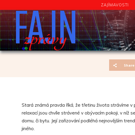
FAJN
ZAJÍMAVOSTI
Svet V Obraze
zprávy
Share
Stará známá pravda říká, že třetinu života strávíme v 
relaxací jsou chvíle strávené v obývacím pokoji, v níž 
domu, či bytu. Její zařizování podléhá nejnovějším tren
jiného.