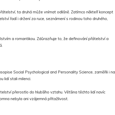
řátelství, ta druhá může vnímat odlišně. Zatímco někteří koncept
átelství řadí i držení za ruce, seznámení s rodinou toho druhého,
stvím a romantikou. Zdůrazňuje to, že definování přátelství a
á.
sopise Social Psychological and Personality Science, zaměřili i na
lidí stali milenci.
telství přerostlo do hlubšího vztahu. Většina těchto lidí navíc
tomna nebyla ani vzájemná přitažlivost.