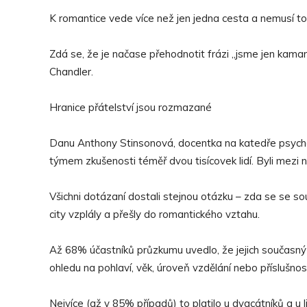
K romantice vede více než jen jedna cesta a nemusí to
Zdá se, že je načase přehodnotit frázi „jsme jen kamarád
Chandler.
Hranice přátelství jsou rozmazané
Danu Anthony Stinsonová, docentka na katedře psycho
týmem zkušenosti téměř dvou tisícovek lidí. Byli mezi n
Všichni dotázaní dostali stejnou otázku – zda se se so
city vzplály a přešly do romantického vztahu.
Až 68% účastníků průzkumu uvedlo, že jejich současný 
ohledu na pohlaví, věk, úroveň vzdělání nebo příslušno
Nejvíce (až v 85% případů) to platilo u dvacátníků a u 