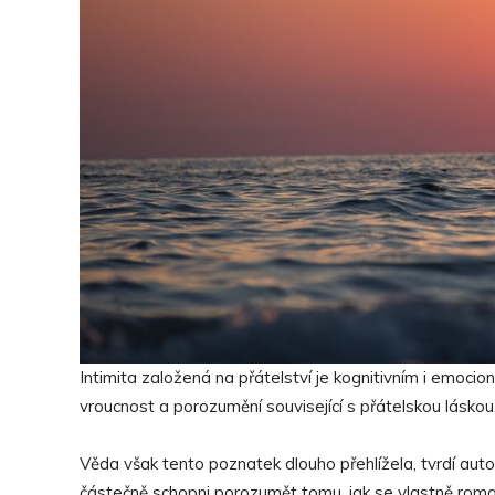
Intimita založená na přátelství je kognitivním i emoci
vroucnost a porozumění související s přátelskou láskou
Věda však tento poznatek dlouho přehlížela, tvrdí autoř
částečně schopni porozumět tomu, jak se vlastně romant