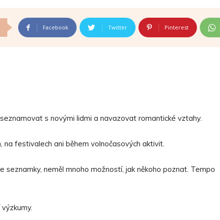
Facebook
Twitter
Pinterest
seznamovat s novými lidmi a navazovat romantické vztahy.
h, na festivalech ani během volnočasových aktivit.
line seznamky, neměl mnoho možností, jak někoho poznat. Tempo
í výzkumy.