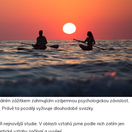
onálním zážitkem zahrnujícím vzájemnou psychologickou závislost,
. Právě ta později vyživuje dlouhodobé svazky.
i nejnovější studie. V oblasti vztahů jsme podle nich zatím jen
ické vztahy začínají a vyvíjejí.