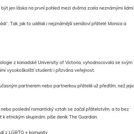
 být jen láska na první pohled mezi dvěma zcela neznámými lidmi
i“. Tak, jak to udělali i nejznámější seriáloví přátelé Monica a
logie z kanadské University of Victoria, vyhodnocovala se svým
imi vysokoškolští studenti i přizvána veřejnost.
učasným partnerem nebo partnerkou přátelili už předtím, než jeji
nebo poslední romantický vztah se začal přátelstvím, a to bez
st k etnickým skupinám, píše deník The Guardian.
lidí z LGBTQ + komunity.