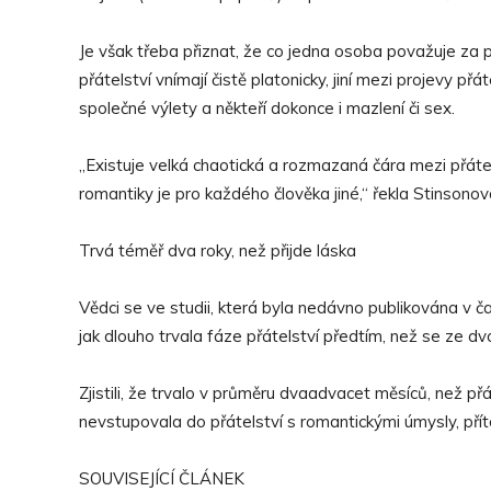
Je však třeba přiznat, že co jedna osoba považuje za p
přátelství vnímají čistě platonicky, jiní mezi projevy př
společné výlety a někteří dokonce i mazlení či sex.
„Existuje velká chaotická a rozmazaná čára mezi přátel
romantiky je pro každého člověka jiné,“ řekla Stinsonov
Trvá téměř dva roky, než přijde láska
Vědci se ve studii, která byla nedávno publikována v ča
jak dlouho trvala fáze přátelství předtím, než se ze dvou 
Zjistili, že trvalo v průměru dvaadvacet měsíců, než přá
nevstupovala do přátelství s romantickými úmysly, pří
SOUVISEJÍCÍ ČLÁNEK