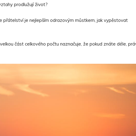
ztahy prodlužují život?
že přátelství je nejlepším odrazovým můstkem, jak vypěstovat
k velkou část celkového počtu naznačuje, že pokud znáte déle, prá